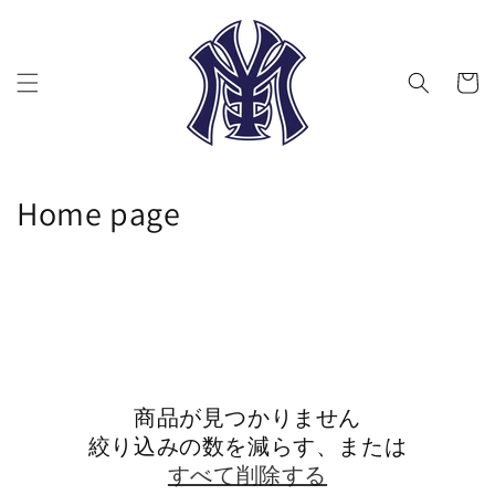
コンテ
ンツに
進む
カ
ー
ト
コ
Home page
レ
ク
シ
ョ
商品が見つかりません
ン
絞り込みの数を減らす、または
:
すべて削除する